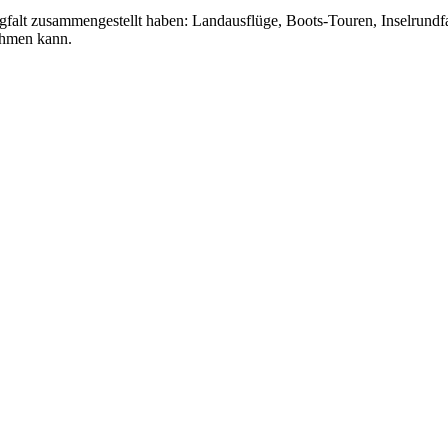
rgfalt zusammengestellt haben: Landausflüge, Boots-Touren, Inselrundfa
nehmen kann.